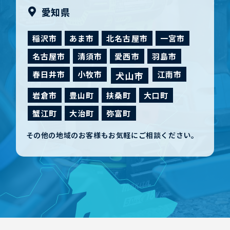
愛知県
稲沢市
あま市
北名古屋市
一宮市
名古屋市
清須市
愛西市
羽島市
春日井市
小牧市
江南市
犬山市
岩倉市
豊山町
扶桑町
大口町
蟹江町
大治町
弥富町
その他の地域のお客様もお気軽にご相談ください。